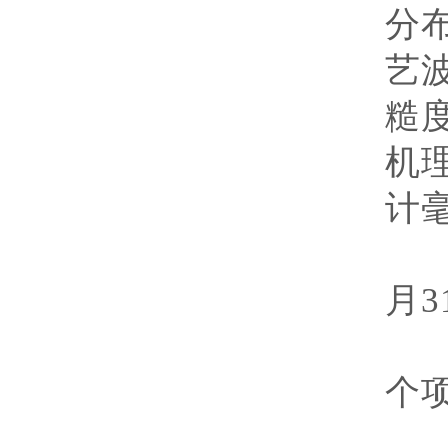
分
艺
糙
机
计
执
月
3
经
个