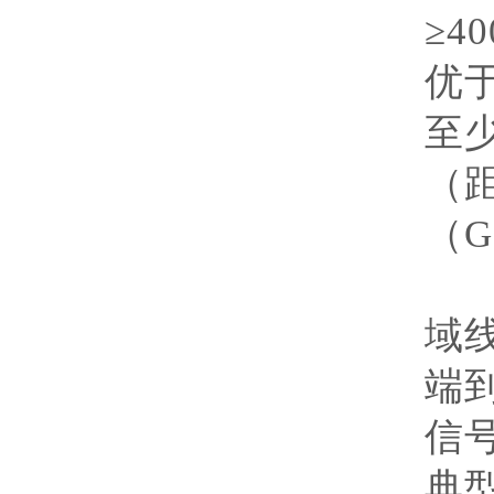
≥
40
优
至
（
（
G
研
域
端
信
典