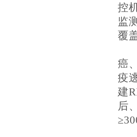
控
监
覆
研
癌
疫
建
R
后
≥
30
执