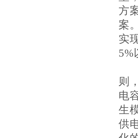
方
案
实
5%
研
则
电
生
供