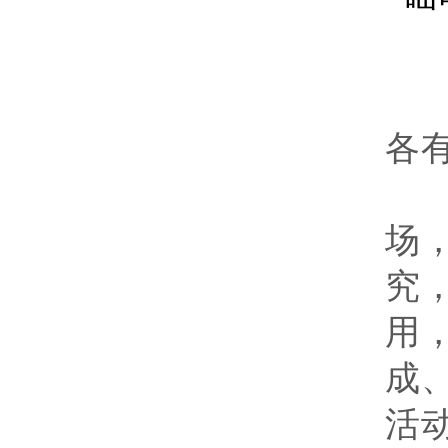
各
为
场
究
用
成
活