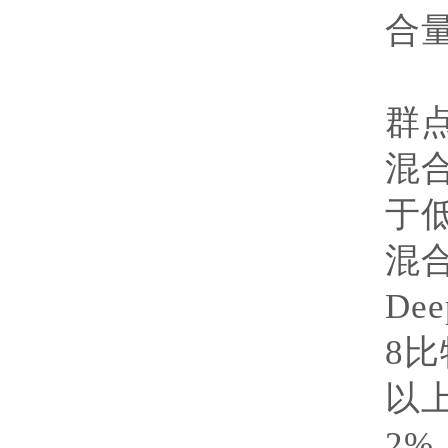
合
研
群
混
于
混
Dee
8
比
以
2%