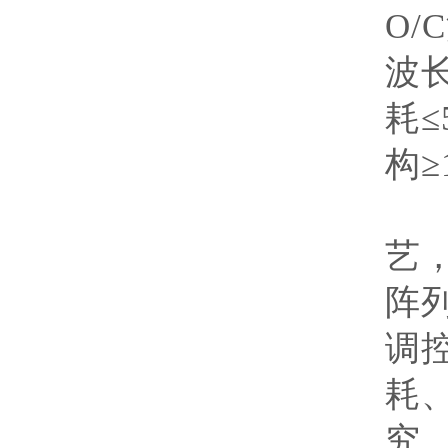
O/C
波
耗≤
构≥
研
艺
阵
调
耗
究