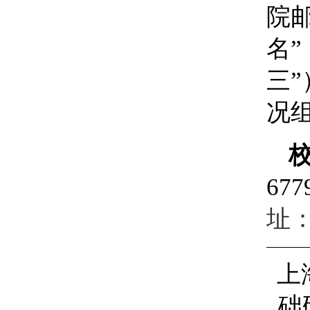
院
名
”
三
”
况
677
址：
上
础